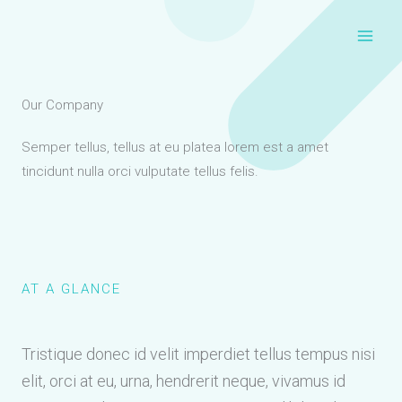
Aller
au
contenu
Our Company
Semper tellus, tellus at eu platea lorem est a amet
tincidunt nulla orci vulputate tellus felis.
AT A GLANCE
Tristique donec id velit imperdiet tellus tempus nisi
elit, orci at eu, urna, hendrerit neque, vivamus id